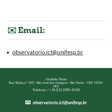
✉️ Email:
observatorio.ict@unifesp.br
Unidade Talim
Rua Talim, n° 330 - São José dos Campos - São Paulo - CEP: 12231-
280
(11) 3385-4100
Telefone: / + 55
📧
observatorio.ict@unifesp.b
r